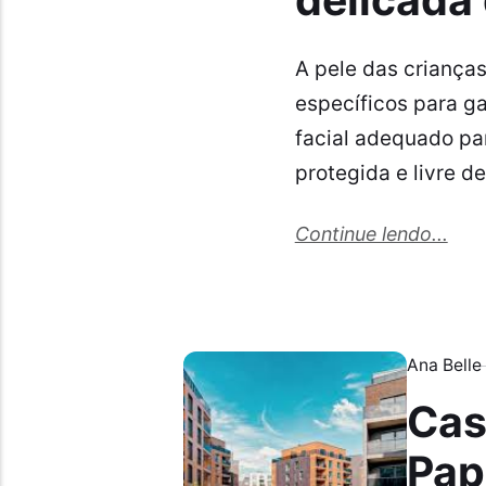
A pele das crianças
específicos para ga
facial adequado par
protegida e livre d
Continue lendo...
Ana Belle
Cas
Pap