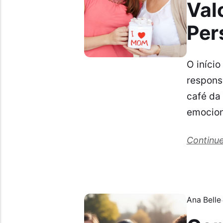
Val
Per
O iníci
respons
café da
emocion
Continue
Ana Belle