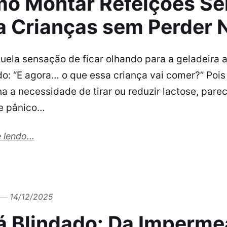
o Montar Refeições Se
a Crianças sem Perder 
uela sensação de ficar olhando para a geladeira a
o: “E agora… o que essa criança vai comer?” Pois
a a necessidade de tirar ou reduzir lactose, par
e pânico…
 lendo...
14/12/2025
á Blindado: Da Imperme