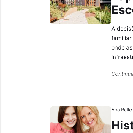
Esc
A decis
familia
onde as
infraest
Continue
Ana Belle
His