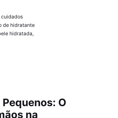
e cuidados
o de hidratante
ele hidratada,
s Pequenos: O
rmãos na