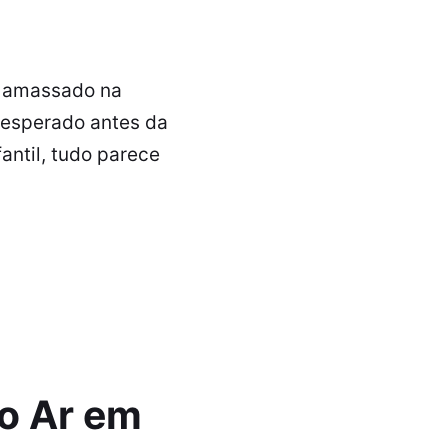
e amassado na
nesperado antes da
antil, tudo parece
do Ar em