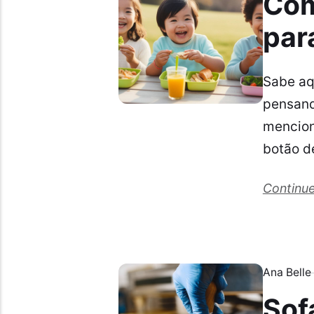
Com
par
Sabe aq
pensand
mencion
botão d
Continue
Ana Belle
Sof