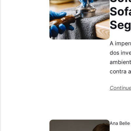
Sof
Seg
A imper
dos inv
ambient
contra 
Continue
Ana Belle