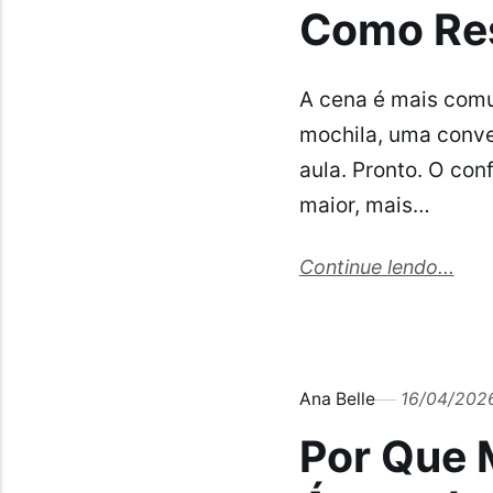
Como Res
A cena é mais comu
mochila, uma conve
aula. Pronto. O con
maior, mais…
Continue lendo...
Ana Belle
16/04/202
Por Que 