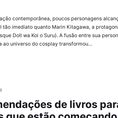
mação contemporânea, poucos personagens alcan
al tão imediato quanto Marin Kitagawa, a protagon
sque Doll wa Koi o Suru). A fusão entre sua perso
a ao universo do cosplay transformou…
6
endações de livros par
 que estão começando 