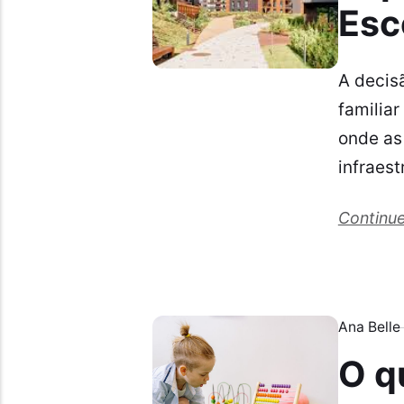
Esc
A decis
familia
onde as
infraest
Continue
Ana Belle
O q