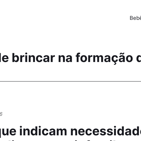
Beb
de brincar na formação
6
 que indicam necessidad