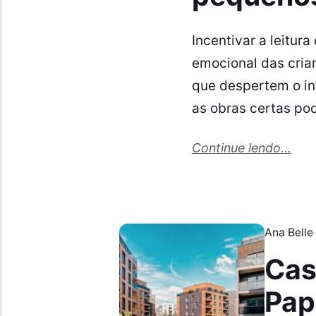
Incentivar a leitur
emocional das cria
que despertem o int
as obras certas pod
Continue lendo...
Ana Belle
Cas
Pap