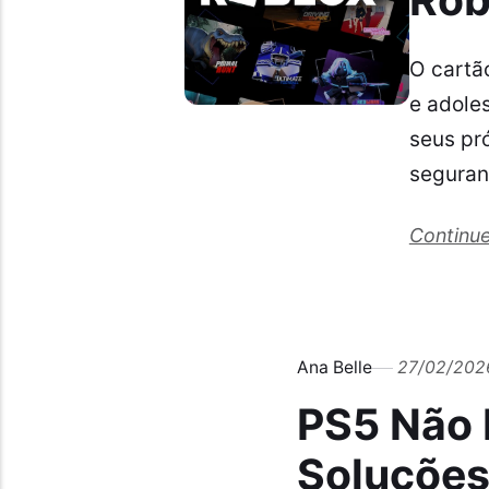
O cartã
e adole
seus pr
seguran
Continue
Ana Belle
27/02/202
PS5 Não 
Soluçõe