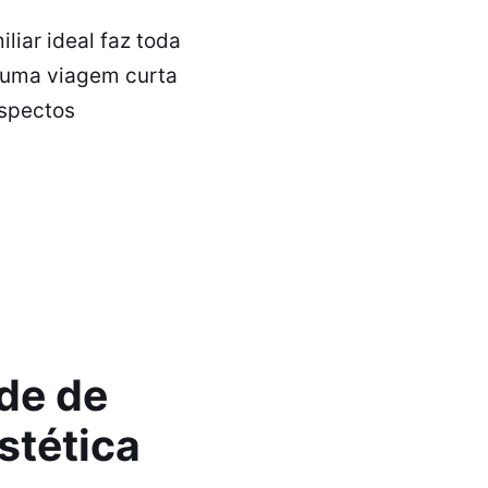
liar ideal faz toda
a uma viagem curta
aspectos
de de
stética