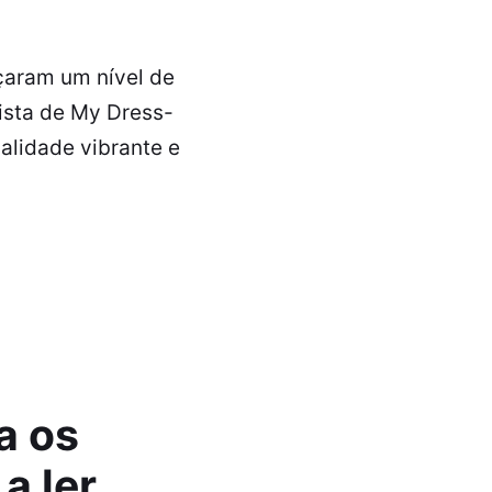
çaram um nível de
ista de My Dress-
nalidade vibrante e
a os
a ler