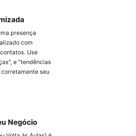
imizada
 uma presença
ualizado com
 contatos. Use
ças", e "tendências
r corretamente seu
eu Negócio
 Volta às Aulas) é