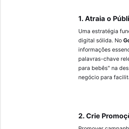
1. Atraia o Pú
Uma estratégia fun
digital sólida. No
G
informações essenc
palavras-chave rele
para bebês" na des
negócio para facili
2. Crie Promo
Promover campanhas