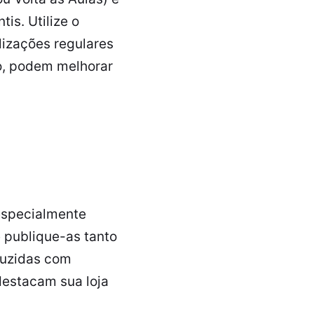
is. Utilize o
izações regulares
o, podem melhorar
especialmente
e publique-as tanto
duzidas com
destacam sua loja